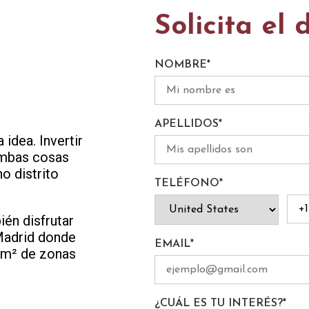
Solicita el 
NOMBRE
*
APELLIDOS
*
idea. Invertir
ambas cosas
o distrito
TELÉFONO
*
ién disfrutar
Madrid donde
EMAIL
*
0 m² de zonas
¿CUÁL ES TU INTERÉS?
*