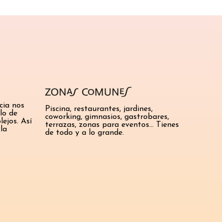
cia nos
Piscina, restaurantes, jardines,
lo de
coworking, gimnasios, gastrobares,
ejos. Así
terrazas, zonas para eventos… Tienes
la
de todo y a lo grande.