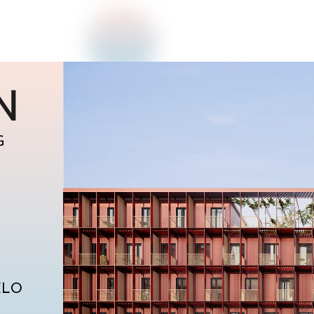
G
ELO